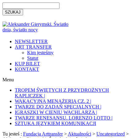
NEWSLETTER
ART TRANSFER
Kim jesteśmy
Statut
KUP BILET
KONTAKT
Menu
TROPEM ŚWIĘTYCH Z PRZYDROŻNYCH
KAPLICZEK |
WAKACYJNA MENAŻERIA CZ. 2 |
TWARZE DO ZADAŃ SPECJALNYCH |
IGRASZKI W CIENIU WACHLARZA |
TWARZE RENESANSU. LORENZO LOTTO |
SZTUKA JĘZYKIEM KOMUNIKACJI
Tu jesteś :
Fundacja Arttransfer
>
Aktualności
>
Uncategorized
>