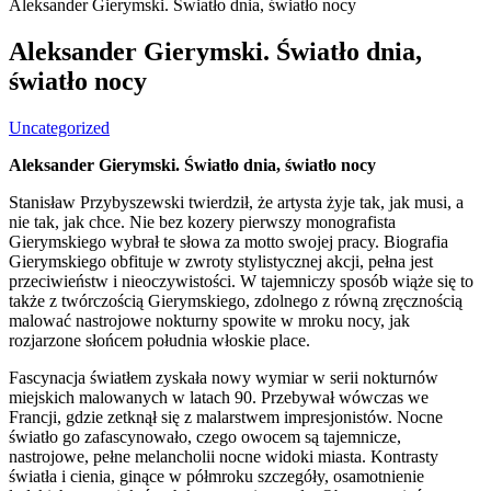
Aleksander Gierymski. Światło dnia, światło nocy
Aleksander Gierymski. Światło dnia,
światło nocy
Uncategorized
Aleksander Gierymski. Światło dnia, światło nocy
Stanisław Przybyszewski twierdził, że artysta żyje tak, jak musi, a
nie tak, jak chce. Nie bez kozery pierwszy monografista
Gierymskiego wybrał te słowa za motto swojej pracy. Biografia
Gierymskiego obfituje w zwroty stylistycznej akcji, pełna jest
przeciwieństw i nieoczywistości. W tajemniczy sposób wiąże się to
także z twórczością Gierymskiego, zdolnego z równą zręcznością
malować nastrojowe nokturny spowite w mroku nocy, jak
rozjarzone słońcem południa włoskie place.
Fascynacja światłem zyskała nowy wymiar w serii nokturnów
miejskich malowanych w latach 90. Przebywał wówczas we
Francji, gdzie zetknął się z malarstwem impresjonistów. Nocne
światło go zafascynowało, czego owocem są tajemnicze,
nastrojowe, pełne melancholii nocne widoki miasta. Kontrasty
światła i cienia, ginące w półmroku szczegóły, osamotnienie