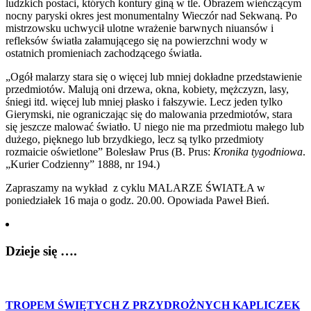
ludzkich postaci, których kontury giną w tle. Obrazem wieńczącym
nocny paryski okres jest monumentalny Wieczór nad Sekwaną. Po
mistrzowsku uchwycił ulotne wrażenie barwnych niuansów i
refleksów światła załamującego się na powierzchni wody w
ostatnich promieniach zachodzącego światła.
„Ogół malarzy stara się o więcej lub mniej dokładne przedstawienie
przedmiotów. Malują oni drzewa, okna, kobiety, mężczyzn, lasy,
śniegi itd. więcej lub mniej płasko i fałszywie. Lecz jeden tylko
Gierymski, nie ograniczając się do malowania przedmiotów, stara
się jeszcze malować światło. U niego nie ma przedmiotu małego lub
dużego, pięknego lub brzydkiego, lecz są tylko przedmioty
rozmaicie oświetlone” Bolesław Prus (B. Prus:
Kronika tygodniowa
.
„Kurier Codzienny” 1888, nr 194.)
Zapraszamy na wykład z cyklu MALARZE ŚWIATŁA w
poniedziałek 16 maja o godz. 20.00. Opowiada Paweł Bień.
Dzieje się ….
TROPEM ŚWIĘTYCH Z PRZYDROŻNYCH KAPLICZEK