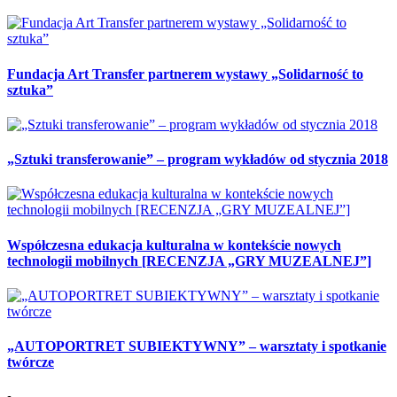
Fundacja Art Transfer partnerem wystawy „Solidarność to
sztuka”
„Sztuki transferowanie” – program wykładów od stycznia 2018
Współczesna edukacja kulturalna w kontekście nowych
technologii mobilnych [RECENZJA „GRY MUZEALNEJ”]
„AUTOPORTRET SUBIEKTYWNY” – warsztaty i spotkanie
twórcze