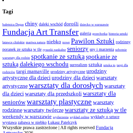
Tagi
chiny
dorośli
daleki wschód
baletnica Degas
dziecko w warszawie
Fundacja Art Transfer
galeria
grzechotka
historia sztuki
Pawilon Sztuki
niebko
rodzinny
latawce chińskie
martwa natura
nowe
seniorzy
poranek ze sztuką w tle
sny i marzenia
rysunki naskalne
sobotnie
spotkanie ze sztuką
spotkanie ze
warsztaty dla rodzin
sztuką dalekiego wschodu
sztuka
surrealizm
sztuka to
targi dla
urodziny
targi mamaville
urodziny artystyczne
rodziców
artystyczne dla dzieci
urodziny dla dzieci
warsztaty
warsztaty dla dorosłych
artystyczne
warsztaty
warsztaty dla
dla dzieci
warsztaty dla przedszkoli
warsztaty plastyczne
seniorów
warsztaty
warsztaty ze sztuką w tle
rodzinne
warsztaty twórcze
weekendy w warszawie
wykłady o sztuce
wydarzenia
wykład online
wystawa
zabawa w niebko
Łukasz Patelczyk
Wszystkie prawa zastrzeżone | All rights reserved
Fundacja
Arttransfer
2026