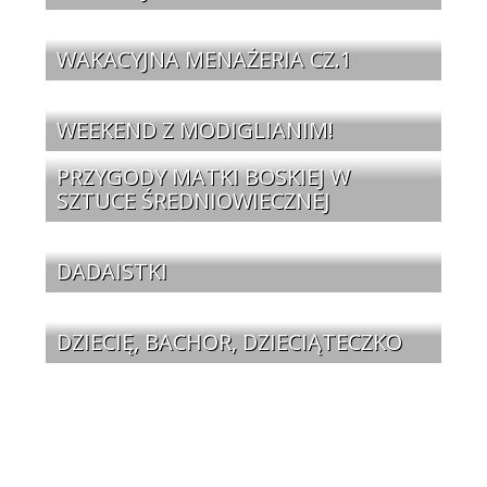
WAKACYJNA MENAŻERIA CZ.1
WEEKEND Z MODIGLIANIM!
PRZYGODY MATKI BOSKIEJ W
SZTUCE ŚREDNIOWIECZNEJ
DADAISTKI
DZIECIĘ, BACHOR, DZIECIĄTECZKO