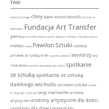
TAGI
chiny
dorośli
daleki wschód
baletnica Degas
dziecko w
Fundacja Art Transfer
warszawie
galeria
grzechotka
historia sztuki
latawce chińskie
martwa natura
Pawilon Sztuki
niebko
rodzinny
nowe
seniorzy
poranek ze sztuką w tle
sny
rysunki naskalne
spotkanie
i marzenia
sobotnie warsztaty dla rodzin
ze sztuką
spotkanie ze sztuką
dalekiego wschodu
sztuka
surrealizm
sztuka
targi mamaville
urodziny
to
targi dla rodziców
urodziny artystyczne dla dzieci
artystyczne
urodziny dla dzieci
warsztaty