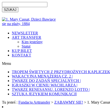
NEWSLETTER
ART TRANSFER
Kim jesteśmy
Statut
KUP BILET
KONTAKT
Menu
TROPEM ŚWIĘTYCH Z PRZYDROŻNYCH KAPLICZEK 
WAKACYJNA MENAŻERIA CZ. 2 |
TWARZE DO ZADAŃ SPECJALNYCH |
IGRASZKI W CIENIU WACHLARZA |
TWARZE RENESANSU. LORENZO LOTTO |
SZTUKA JĘZYKIEM KOMUNIKACJI
Tu jesteś :
Fundacja Arttransfer
>
ZABAWMY SIĘ!
>
1. Mary Cassat