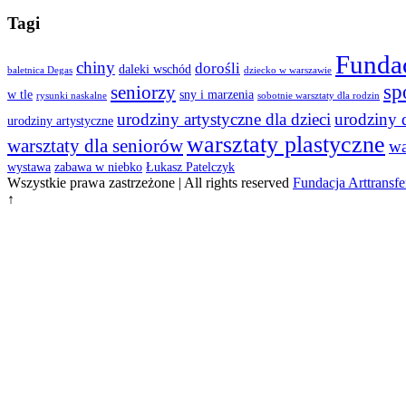
Tagi
Fundac
chiny
dorośli
daleki wschód
baletnica Degas
dziecko w warszawie
sp
seniorzy
w tle
sny i marzenia
rysunki naskalne
sobotnie warsztaty dla rodzin
urodziny artystyczne dla dzieci
urodziny d
urodziny artystyczne
warsztaty plastyczne
warsztaty dla seniorów
wa
wystawa
zabawa w niebko
Łukasz Patelczyk
Wszystkie prawa zastrzeżone | All rights reserved
Fundacja Arttransfe
↑