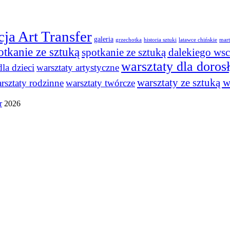
ja Art Transfer
galeria
grzechotka
historia sztuki
latawce chińskie
mart
otkanie ze sztuką
spotkanie ze sztuką dalekiego ws
warsztaty dla doros
la dzieci
warsztaty artystyczne
warsztaty ze sztuką w
rsztaty rodzinne
warsztaty twórcze
r
2026