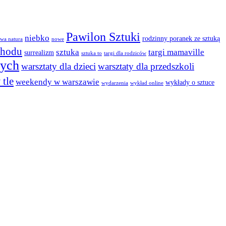
Pawilon Sztuki
niebko
rodzinny poranek ze sztuką
wa natura
nowe
chodu
sztuka
targi mamaville
surrealizm
sztuka to
targi dla rodziców
łych
warsztaty dla dzieci
warsztaty dla przedszkoli
 tle
weekendy w warszawie
wykłady o sztuce
wydarzenia
wykład online