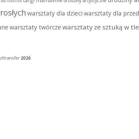
urodziny ar
targi mamaville
urodziny artystyczne
i dla rodziców
rosłych
warsztaty dla dzieci
warsztaty dla przed
warsztaty ze sztuką w tle
nne
warsztaty twórcze
rttransfer
2026