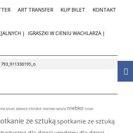
TTER
ART TRANSFER
KUP BILET
KONTAKT
JALNYCH |
IGRASZKI W CIENIU WACHLARZA |
1793_911330195_o
niebko
oria sztuki
latawce chińskie
martwa natura
nowe
otkanie ze sztuką
spotkanie ze sztuką