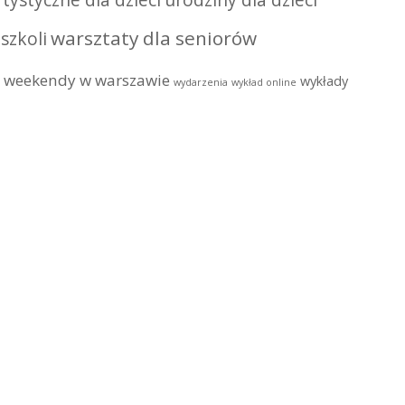
tystyczne dla dzieci
urodziny dla dzieci
warsztaty dla seniorów
szkoli
weekendy w warszawie
wykłady
wydarzenia
wykład online