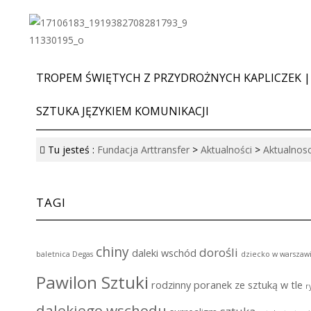
TROPEM ŚWIĘTYCH Z PRZYDROŻNYCH KAPLICZEK |
SZTUKA JĘZYKIEM KOMUNIKACJI
Tu jesteś :
Fundacja Arttransfer
>
Aktualności
>
Aktualnosc
TAGI
chiny
dorośli
daleki wschód
baletnica Degas
dziecko w warszaw
Pawilon Sztuki
rodzinny poranek ze sztuką w tle
r
dalekiego wschodu