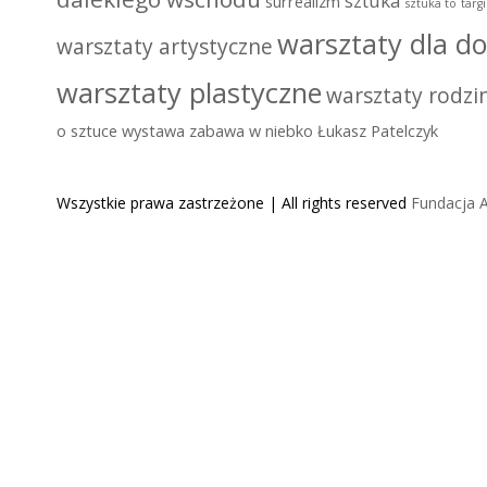
sztuka
surrealizm
sztuka to
targ
warsztaty dla do
warsztaty artystyczne
warsztaty plastyczne
warsztaty rodzi
o sztuce
wystawa
zabawa w niebko
Łukasz Patelczyk
Wszystkie prawa zastrzeżone | All rights reserved
Fundacja A