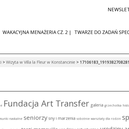
NEWSLE
WAKACYJNA MENAŻERIA CZ. 2 |
TWARZE DO ZADAŃ SPEC
i
>
Wizyta w Villa la Fleur w Konstancinie
>
17106183_191938270828
Fundacja Art Transfer
galeria
ie
grzechotka
hist
sp
seniorzy
sny i marzenia
ysunki naskalne
sobotnie warsztaty dla rodzin