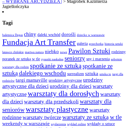
– WYBRANE ARCYDZIEŁA |
>
Magrobek Kazimierza
Jagiellończyka
Tagi
chiny
dorośli
daleki wschód
baletnica Degas
dziecko w warszawie
Fundacja Art Transfer
galeria
grzechotka
historia sztuki
Pawilon Sztuki
niebko
rodzinny
latawce chińskie
martwa natura
nowe
seniorzy
poranek ze sztuką w tle
sny i marzenia
rysunki naskalne
sobotnie
spotkanie ze sztuką
spotkanie ze
warsztaty dla rodzin
sztuką dalekiego wschodu
sztuka
surrealizm
sztuka to
targi dla
urodziny
targi mamaville
urodziny artystyczne
rodziców
artystyczne dla dzieci
urodziny dla dzieci
warsztaty
warsztaty dla dorosłych
artystyczne
warsztaty
warsztaty dla
dla dzieci
warsztaty dla przedszkoli
warsztaty plastyczne
seniorów
warsztaty
warsztaty ze sztuką w tle
rodzinne
warsztaty twórcze
weekendy w warszawie
wykłady o sztuce
wydarzenia
wykład online