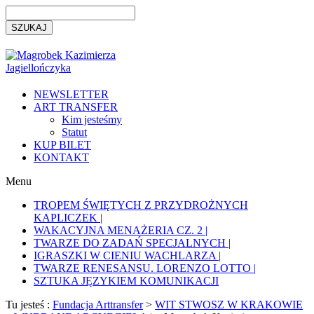
NEWSLETTER
ART TRANSFER
Kim jesteśmy
Statut
KUP BILET
KONTAKT
Menu
TROPEM ŚWIĘTYCH Z PRZYDROŻNYCH
KAPLICZEK |
WAKACYJNA MENAŻERIA CZ. 2 |
TWARZE DO ZADAŃ SPECJALNYCH |
IGRASZKI W CIENIU WACHLARZA |
TWARZE RENESANSU. LORENZO LOTTO |
SZTUKA JĘZYKIEM KOMUNIKACJI
Tu jesteś :
Fundacja Arttransfer
>
WIT STWOSZ W KRAKOWIE