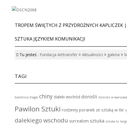
TROPEM ŚWIĘTYCH Z PRZYDROŻNYCH KAPLICZEK |
SZTUKA JĘZYKIEM KOMUNIKACJI
Tu jesteś :
Fundacja Arttransfer
>
Aktualności
>
galeria
>
M
TAGI
chiny
dorośli
daleki wschód
baletnica Degas
dziecko w warszaw
Pawilon Sztuki
rodzinny poranek ze sztuką w tle
r
dalekiego wschodu
sztuka
surrealizm
sztuka to
targ