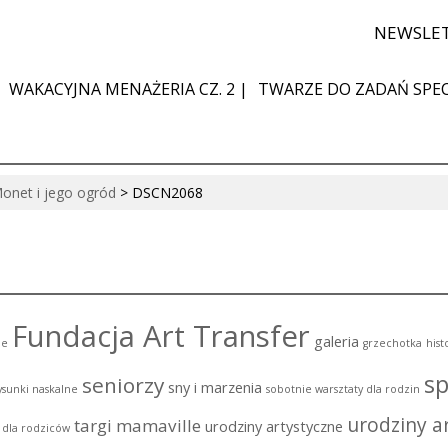
NEWSLE
WAKACYJNA MENAŻERIA CZ. 2 |
TWARZE DO ZADAŃ SPEC
onet i jego ogród
>
DSCN2068
Fundacja Art Transfer
galeria
ie
grzechotka
hist
sp
seniorzy
sny i marzenia
ysunki naskalne
sobotnie warsztaty dla rodzin
urodziny ar
targi mamaville
urodziny artystyczne
i dla rodziców