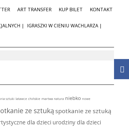
TTER
ART TRANSFER
KUP BILET
KONTAKT
JALNYCH |
IGRASZKI W CIENIU WACHLARZA |
niebko
oria sztuki
latawce chińskie
martwa natura
nowe
otkanie ze sztuką
spotkanie ze sztuką
tystyczne dla dzieci
urodziny dla dzieci