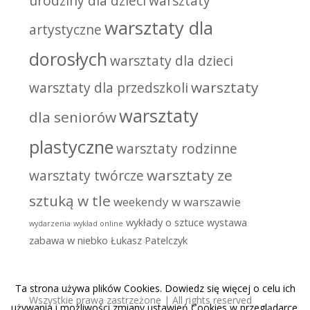
urodziny dla dzieci
warsztaty
warsztaty dla
artystyczne
dorosłych
warsztaty dla dzieci
warsztaty
warsztaty dla przedszkoli
warsztaty
dla seniorów
plastyczne
warsztaty rodzinne
warsztaty ze
warsztaty twórcze
sztuką w tle
weekendy w warszawie
wykłady o sztuce
wystawa
wydarzenia
wykład online
zabawa w niebko
Łukasz Patelczyk
Ta strona używa plików Cookies. Dowiedz się więcej o celu ich
Wszystkie prawa zastrzeżone | All rights reserved
używania i możliwości zmiany ustawień Cookies w przeglądarce.