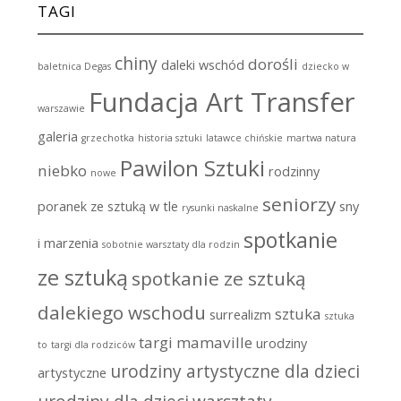
TAGI
chiny
dorośli
daleki wschód
baletnica Degas
dziecko w
Fundacja Art Transfer
warszawie
galeria
grzechotka
historia sztuki
latawce chińskie
martwa natura
Pawilon Sztuki
niebko
rodzinny
nowe
seniorzy
poranek ze sztuką w tle
sny
rysunki naskalne
spotkanie
i marzenia
sobotnie warsztaty dla rodzin
ze sztuką
spotkanie ze sztuką
dalekiego wschodu
sztuka
surrealizm
sztuka
targi mamaville
urodziny
to
targi dla rodziców
urodziny artystyczne dla dzieci
artystyczne