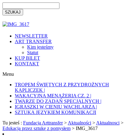
NEWSLETTER
ART TRANSFER
Kim jesteśmy
Statut
KUP BILET
KONTAKT
Menu
TROPEM ŚWIĘTYCH Z PRZYDROŻNYCH
KAPLICZEK |
WAKACYJNA MENAŻERIA CZ. 2 |
TWARZE DO ZADAŃ SPECJALNYCH |
IGRASZKI W CIENIU WACHLARZA |
SZTUKA JĘZYKIEM KOMUNIKACJI
Tu jesteś :
Fundacja Arttransfer
>
Aktualności
>
Aktualnosci
>
Edukacja przez sztukę z pomysłem
>
IMG_3617