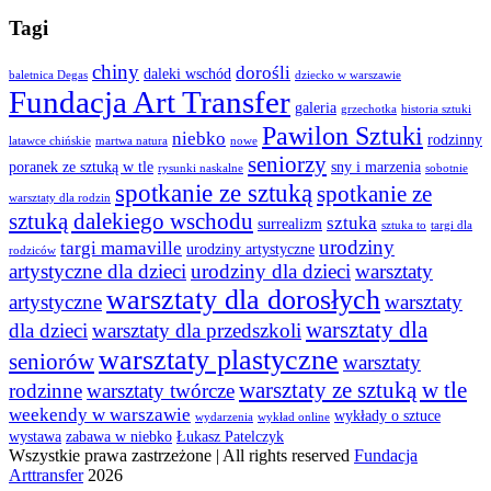
Tagi
chiny
dorośli
daleki wschód
baletnica Degas
dziecko w warszawie
Fundacja Art Transfer
galeria
grzechotka
historia sztuki
Pawilon Sztuki
niebko
rodzinny
latawce chińskie
martwa natura
nowe
seniorzy
poranek ze sztuką w tle
sny i marzenia
rysunki naskalne
sobotnie
spotkanie ze sztuką
spotkanie ze
warsztaty dla rodzin
sztuką dalekiego wschodu
sztuka
surrealizm
sztuka to
targi dla
urodziny
targi mamaville
urodziny artystyczne
rodziców
artystyczne dla dzieci
urodziny dla dzieci
warsztaty
warsztaty dla dorosłych
artystyczne
warsztaty
warsztaty dla
dla dzieci
warsztaty dla przedszkoli
warsztaty plastyczne
seniorów
warsztaty
warsztaty ze sztuką w tle
rodzinne
warsztaty twórcze
weekendy w warszawie
wykłady o sztuce
wydarzenia
wykład online
wystawa
zabawa w niebko
Łukasz Patelczyk
Wszystkie prawa zastrzeżone | All rights reserved
Fundacja
Arttransfer
2026