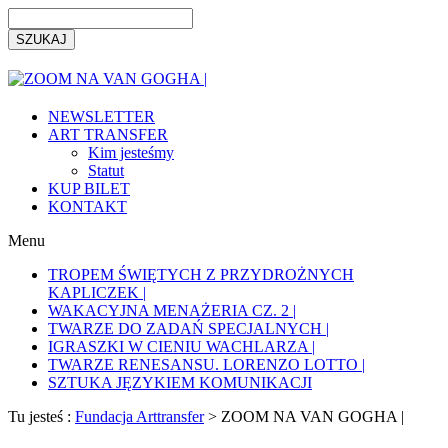
NEWSLETTER
ART TRANSFER
Kim jesteśmy
Statut
KUP BILET
KONTAKT
Menu
TROPEM ŚWIĘTYCH Z PRZYDROŻNYCH
KAPLICZEK |
WAKACYJNA MENAŻERIA CZ. 2 |
TWARZE DO ZADAŃ SPECJALNYCH |
IGRASZKI W CIENIU WACHLARZA |
TWARZE RENESANSU. LORENZO LOTTO |
SZTUKA JĘZYKIEM KOMUNIKACJI
Tu jesteś :
Fundacja Arttransfer
>
ZOOM NA VAN GOGHA |