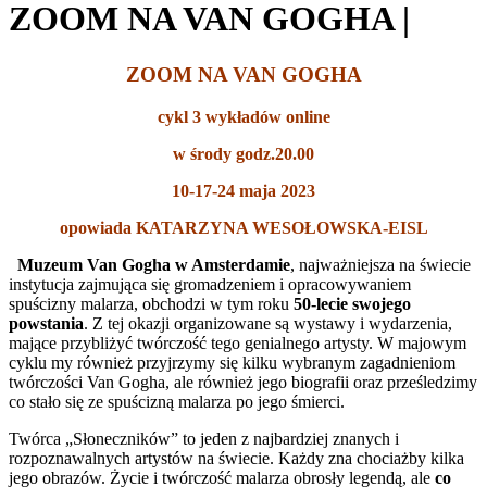
ZOOM NA VAN GOGHA |
ZOOM NA VAN GOGHA
cykl 3 wykładów online
w środy godz.20.00
10-17-24 maja 2023
opowiada KATARZYNA WESOŁOWSKA-EISL
Muzeum Van Gogha w Amsterda
mie
, najważniejsza na świecie
instytucja zajmująca się gromadzeniem i opracowywaniem
spuścizny malarza, obchodzi w tym roku
50-lecie swojego
powstania
. Z tej okazji organizowane są wystawy i wydarzenia,
mające przybliżyć twórczość tego genialnego artysty. W majowym
cyklu my również przyjrzymy się kilku wybranym zagadnieniom
twórczości Van Gogha, ale również jego biografii oraz prześledzimy
co stało się ze spuścizną malarza po jego śmierci.
Twórca „Słoneczników” to jeden z najbardziej znanych i
rozpoznawalnych artystów na świecie. Każdy zna chociażby kilka
jego obrazów. Życie i twórczość malarza obrosły legendą, ale
co