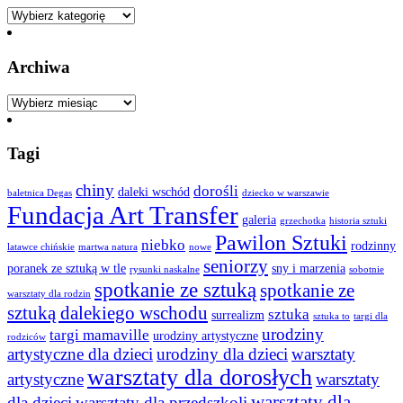
Kategorie
Archiwa
Archiwa
Tagi
chiny
dorośli
daleki wschód
baletnica Degas
dziecko w warszawie
Fundacja Art Transfer
galeria
grzechotka
historia sztuki
Pawilon Sztuki
niebko
rodzinny
latawce chińskie
martwa natura
nowe
seniorzy
poranek ze sztuką w tle
sny i marzenia
rysunki naskalne
sobotnie
spotkanie ze sztuką
spotkanie ze
warsztaty dla rodzin
sztuką dalekiego wschodu
sztuka
surrealizm
sztuka to
targi dla
urodziny
targi mamaville
urodziny artystyczne
rodziców
artystyczne dla dzieci
urodziny dla dzieci
warsztaty
warsztaty dla dorosłych
artystyczne
warsztaty
warsztaty dla
dla dzieci
warsztaty dla przedszkoli