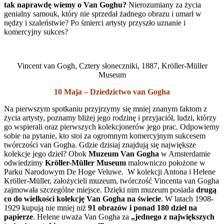
tak naprawdę wiemy o Van Goghu?
Nierozumiany za życia
genialny samouk, który nie sprzedał żadnego obrazu i umarł w
nędzy i szaleństwie? Po śmierci artysty przyszło uznanie i
komercyjny sukces?
Vincent van Gogh, Cztery słoneczniki, 1887, Kröller-Müller
Museum
10 Maja – Dziedzictwo van Gogha
Na pierwszym spotkaniu przyjrzymy się mniej znanym faktom z
życia artysty, poznamy bliżej jego rodzinę i przyjaciół, ludzi, którzy
go wspierali oraz pierwszych kolekcjonerów jego prac. Odpowiemy
sobie na pytanie, kto stoi za ogromnym komercyjnym sukcesem
twórczości van Gogha. Gdzie dzisiaj znajdują się największe
kolekcje jego dzieł? Obok
Muzeum Van Gogha
w Amsterdamie
odwiedzimy
Kröller-Müller Museum
malowniczo położone w
Parku Narodowym De Hoge Veluwe. W kolekcji Antona i Helene
Kröller-Müller, założycieli muzeum, twórczość Vincenta van Gogha
zajmowała szczególne miejsce. Dzięki nim muzeum posiada
drugą
co do wielkości kolekcję Van Gogha na świecie
. W latach 1908-
1929 kupują nie mniej niż
91 obrazów i ponad 180 dzieł na
papierze
. Helene uważa Van Gogha za
„jednego z największych