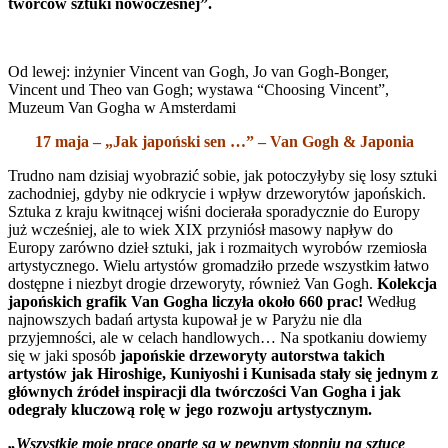
twórców sztuki nowoczesnej”.
Od lewej: inżynier Vincent van Gogh, Jo van Gogh-Bonger,
Vincent und Theo van Gogh; wystawa “Choosing Vincent”,
Muzeum Van Gogha w Amsterdami
17 maja – „Jak japoński sen …” – Van Gogh & Japonia
Trudno nam dzisiaj wyobrazić sobie, jak potoczyłyby się losy sztuki
zachodniej, gdyby nie odkrycie i wpływ drzeworytów japońskich.
Sztuka z kraju kwitnącej wiśni docierała sporadycznie do Europy
już wcześniej, ale to wiek XIX przyniósł masowy napływ do
Europy zarówno dzieł sztuki, jak i rozmaitych wyrobów rzemiosła
artystycznego. Wielu artystów gromadziło przede wszystkim łatwo
dostępne i niezbyt drogie drzeworyty, również Van Gogh.
Kolekcja
japońskich grafik Van Gogha liczyła około 660 prac!
Według
najnowszych badań artysta kupował je w Paryżu nie dla
przyjemności, ale w celach handlowych… Na spotkaniu dowiemy
się w jaki sposób
japońskie drzeworyty autorstwa takich
artystów jak Hiroshige, Kuniyoshi i Kunisada stały się jednym z
głównych źródeł inspiracji dla twórczości Van Gogha i jak
odegrały kluczową rolę w jego rozwoju artystycznym.
„Wszystkie moje prace oparte są w pewnym stopniu na sztuce