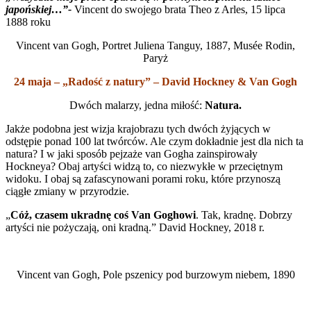
japońskiej…”-
Vincent do swojego brata Theo z Arles, 15 lipca
1888 roku
Vincent van Gogh, Portret Juliena Tanguy, 1887, Musée Rodin,
Paryż
24 maja – „Radość z natury” – David Hockney & Van Gogh
Dwóch malarzy, jedna miłość:
Natura.
Jakże podobna jest wizja krajobrazu tych dwóch żyjących w
odstępie ponad 100 lat twórców. Ale czym dokładnie jest dla nich ta
natura? I w jaki sposób pejzaże van Gogha zainspirowały
Hockneya? Obaj artyści widzą to, co niezwykłe w przeciętnym
widoku. I obaj są zafascynowani porami roku, które przynoszą
ciągłe zmiany w przyrodzie.
„
Cóż, czasem ukradnę coś Van Goghowi
. Tak, kradnę. Dobrzy
artyści nie pożyczają, oni kradną.” David Hockney, 2018 r.
Vincent van Gogh, Pole pszenicy pod burzowym niebem, 1890