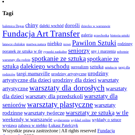
Tagi
chiny
dorośli
daleki wschód
baletnica Degas
dziecko w warszawie
Fundacja Art Transfer
galeria
grzechotka
historia sztuki
Pawilon Sztuki
niebko
rodzinny
latawce chińskie
martwa natura
nowe
seniorzy
poranek ze sztuką w tle
sny i marzenia
rysunki naskalne
sobotnie
spotkanie ze sztuką
spotkanie ze
warsztaty dla rodzin
sztuką dalekiego wschodu
sztuka
surrealizm
sztuka to
targi dla
urodziny
targi mamaville
urodziny artystyczne
rodziców
artystyczne dla dzieci
urodziny dla dzieci
warsztaty
warsztaty dla dorosłych
artystyczne
warsztaty
warsztaty dla
dla dzieci
warsztaty dla przedszkoli
warsztaty plastyczne
seniorów
warsztaty
warsztaty ze sztuką w tle
rodzinne
warsztaty twórcze
weekendy w warszawie
wykłady o sztuce
wydarzenia
wykład online
wystawa
zabawa w niebko
Łukasz Patelczyk
Wszystkie prawa zastrzeżone | All rights reserved
Fundacja