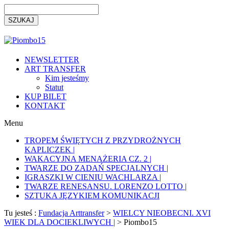
NEWSLETTER
ART TRANSFER
Kim jesteśmy
Statut
KUP BILET
KONTAKT
Menu
TROPEM ŚWIĘTYCH Z PRZYDROŻNYCH
KAPLICZEK |
WAKACYJNA MENAŻERIA CZ. 2 |
TWARZE DO ZADAŃ SPECJALNYCH |
IGRASZKI W CIENIU WACHLARZA |
TWARZE RENESANSU. LORENZO LOTTO |
SZTUKA JĘZYKIEM KOMUNIKACJI
Tu jesteś :
Fundacja Arttransfer
>
WIELCY NIEOBECNI. XVI
WIEK DLA DOCIEKLIWYCH |
>
Piombo15