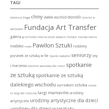
TAGI
chiny
dorośli
daleki wschód
baletnica Degas
dziecko w
Fundacja Art Transfer
warszawie
galeria
grzechotka
historia sztuki
latawce chińskie
martwa natura
Pawilon Sztuki
niebko
rodzinny
nowe
seniorzy
poranek ze sztuką w tle
sny
rysunki naskalne
spotkanie
i marzenia
sobotnie warsztaty dla rodzin
ze sztuką
spotkanie ze sztuką
dalekiego wschodu
sztuka
surrealizm
sztuka
targi mamaville
urodziny
to
targi dla rodziców
urodziny artystyczne dla dzieci
artystyczne
urodziny dla dzieci
warsztaty