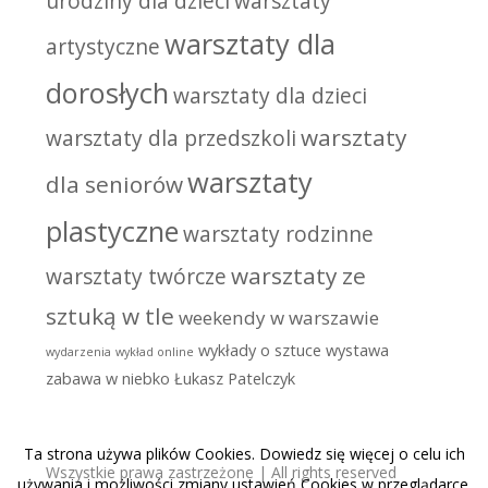
urodziny dla dzieci
warsztaty
warsztaty dla
artystyczne
dorosłych
warsztaty dla dzieci
warsztaty
warsztaty dla przedszkoli
warsztaty
dla seniorów
plastyczne
warsztaty rodzinne
warsztaty ze
warsztaty twórcze
sztuką w tle
weekendy w warszawie
wykłady o sztuce
wystawa
wydarzenia
wykład online
zabawa w niebko
Łukasz Patelczyk
Ta strona używa plików Cookies. Dowiedz się więcej o celu ich
Wszystkie prawa zastrzeżone | All rights reserved
używania i możliwości zmiany ustawień Cookies w przeglądarce.