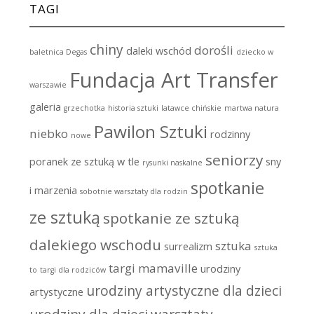
TAGI
chiny
dorośli
daleki wschód
baletnica Degas
dziecko w
Fundacja Art Transfer
warszawie
galeria
grzechotka
historia sztuki
latawce chińskie
martwa natura
Pawilon Sztuki
niebko
rodzinny
nowe
seniorzy
poranek ze sztuką w tle
sny
rysunki naskalne
spotkanie
i marzenia
sobotnie warsztaty dla rodzin
ze sztuką
spotkanie ze sztuką
dalekiego wschodu
sztuka
surrealizm
sztuka
targi mamaville
urodziny
to
targi dla rodziców
urodziny artystyczne dla dzieci
artystyczne