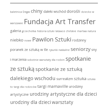
chiny
dorośli
daleki wschód
baletnica Degas
dziecko w
Fundacja Art Transfer
warszawie
galeria
grzechotka
historia sztuki
latawce chińskie
martwa natura
Pawilon Sztuki
niebko
rodzinny
nowe
seniorzy
poranek ze sztuką w tle
sny
rysunki naskalne
spotkanie
i marzenia
sobotnie warsztaty dla rodzin
ze sztuką
spotkanie ze sztuką
dalekiego wschodu
sztuka
surrealizm
sztuka
targi mamaville
urodziny
to
targi dla rodziców
urodziny artystyczne dla dzieci
artystyczne
urodziny dla dzieci
warsztaty