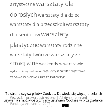
warsztaty dla
artystyczne
dorosłych
warsztaty dla dzieci
warsztaty
warsztaty dla przedszkoli
warsztaty
dla seniorów
plastyczne
warsztaty rodzinne
warsztaty ze
warsztaty twórcze
sztuką w tle
weekendy w warszawie
wykłady o sztuce
wystawa
wydarzenia
wykład online
zabawa w niebko
Łukasz Patelczyk
Ta strona używa plików Cookies. Dowiedz się więcej o celu ich
Wszystkie prawa zastrzeżone | All rights reserved
używania i możliwości zmiany ustawień Cookies w przeglądarce.
Fundacja Arttransfer
2026