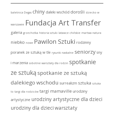
chiny
dorośli
daleki wschód
baletnica Degas
dziecko w
Fundacja Art Transfer
warszawie
galeria
grzechotka
historia sztuki
latawce chińskie
martwa natura
Pawilon Sztuki
niebko
rodzinny
nowe
seniorzy
poranek ze sztuką w tle
sny
rysunki naskalne
spotkanie
i marzenia
sobotnie warsztaty dla rodzin
ze sztuką
spotkanie ze sztuką
dalekiego wschodu
sztuka
surrealizm
sztuka
targi mamaville
urodziny
to
targi dla rodziców
urodziny artystyczne dla dzieci
artystyczne
urodziny dla dzieci
warsztaty