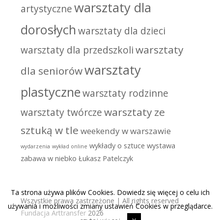
warsztaty dla
artystyczne
dorosłych
warsztaty dla dzieci
warsztaty
warsztaty dla przedszkoli
warsztaty
dla seniorów
plastyczne
warsztaty rodzinne
warsztaty ze
warsztaty twórcze
sztuką w tle
weekendy w warszawie
wykłady o sztuce
wystawa
wydarzenia
wykład online
zabawa w niebko
Łukasz Patelczyk
Ta strona używa plików Cookies. Dowiedz się więcej o celu ich
Wszystkie prawa zastrzeżone | All rights reserved
używania i możliwości zmiany ustawień Cookies w przeglądarce.
Fundacja Arttransfer
2026