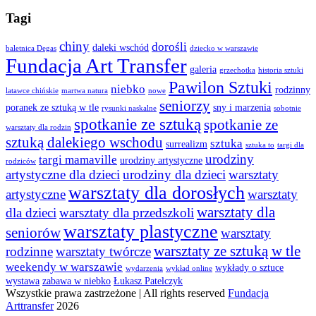
Tagi
chiny
dorośli
daleki wschód
baletnica Degas
dziecko w warszawie
Fundacja Art Transfer
galeria
grzechotka
historia sztuki
Pawilon Sztuki
niebko
rodzinny
latawce chińskie
martwa natura
nowe
seniorzy
poranek ze sztuką w tle
sny i marzenia
rysunki naskalne
sobotnie
spotkanie ze sztuką
spotkanie ze
warsztaty dla rodzin
sztuką dalekiego wschodu
sztuka
surrealizm
sztuka to
targi dla
urodziny
targi mamaville
urodziny artystyczne
rodziców
artystyczne dla dzieci
urodziny dla dzieci
warsztaty
warsztaty dla dorosłych
artystyczne
warsztaty
warsztaty dla
dla dzieci
warsztaty dla przedszkoli
warsztaty plastyczne
seniorów
warsztaty
warsztaty ze sztuką w tle
rodzinne
warsztaty twórcze
weekendy w warszawie
wykłady o sztuce
wydarzenia
wykład online
wystawa
zabawa w niebko
Łukasz Patelczyk
Wszystkie prawa zastrzeżone | All rights reserved
Fundacja
Arttransfer
2026