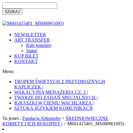
NEWSLETTER
ART TRANSFER
Kim jesteśmy
Statut
KUP BILET
KONTAKT
Menu
TROPEM ŚWIĘTYCH Z PRZYDROŻNYCH
KAPLICZEK |
WAKACYJNA MENAŻERIA CZ. 2 |
TWARZE DO ZADAŃ SPECJALNYCH |
IGRASZKI W CIENIU WACHLARZA |
SZTUKA JĘZYKIEM KOMUNIKACJI
Tu jesteś :
Fundacja Arttransfer
>
ŚREDNIOWIECZNE
KOBIETY I ICH RĘKOPISY |
>
M601415401_MS0009(1695)