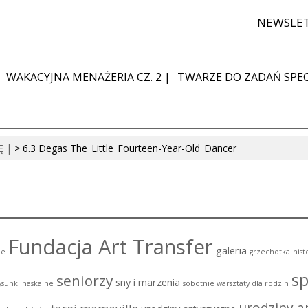
NEWSLE
WAKACYJNA MENAŻERIA CZ. 2 |
TWARZE DO ZADAŃ SPEC
Ę |
>
6.3 Degas The_Little_Fourteen-Year-Old_Dancer_
Fundacja Art Transfer
galeria
ie
grzechotka
hist
sp
seniorzy
sny i marzenia
ysunki naskalne
sobotnie warsztaty dla rodzin