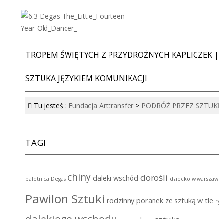
TROPEM ŚWIĘTYCH Z PRZYDROŻNYCH KAPLICZEK |
SZTUKA JĘZYKIEM KOMUNIKACJI
Tu jesteś :
Fundacja Arttransfer
>
PODRÓŻ PRZEZ SZTUK
TAGI
chiny
dorośli
daleki wschód
baletnica Degas
dziecko w warszaw
Pawilon Sztuki
rodzinny poranek ze sztuką w tle
r
dalekiego wschodu