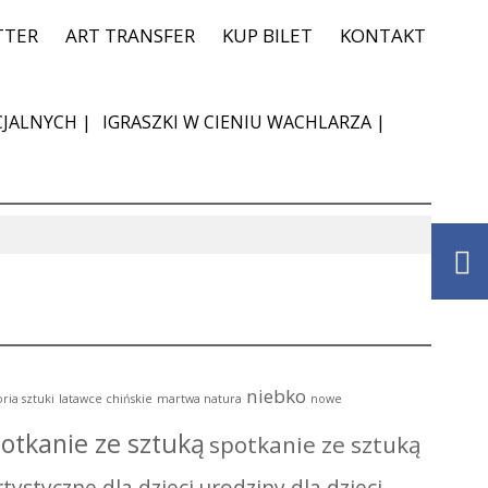
TTER
ART TRANSFER
KUP BILET
KONTAKT
JALNYCH |
IGRASZKI W CIENIU WACHLARZA |
niebko
oria sztuki
latawce chińskie
martwa natura
nowe
otkanie ze sztuką
spotkanie ze sztuką