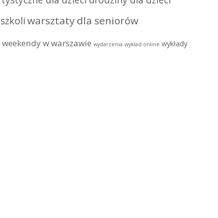
tystyczne dla dzieci
urodziny dla dzieci
warsztaty dla seniorów
szkoli
weekendy w warszawie
wykłady
wydarzenia
wykład online