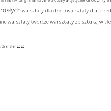
urodziny ar
targi mamaville
urodziny artystyczne
i dla rodziców
rosłych
warsztaty dla dzieci
warsztaty dla przed
warsztaty ze sztuką w tle
nne
warsztaty twórcze
rttransfer
2026