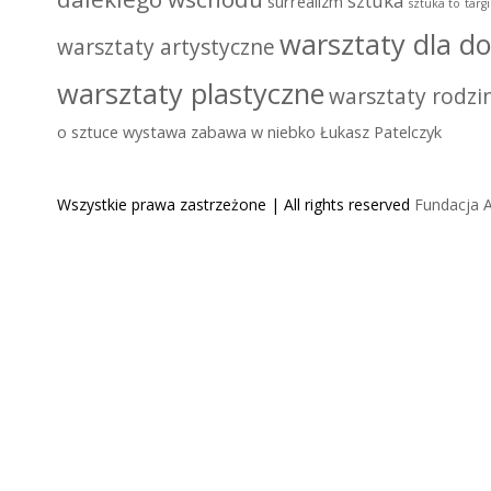
sztuka
surrealizm
sztuka to
targ
warsztaty dla do
warsztaty artystyczne
warsztaty plastyczne
warsztaty rodzi
o sztuce
wystawa
zabawa w niebko
Łukasz Patelczyk
Wszystkie prawa zastrzeżone | All rights reserved
Fundacja A