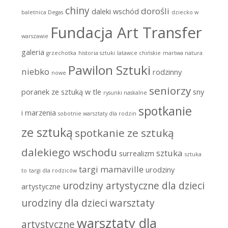
chiny
dorośli
daleki wschód
baletnica Degas
dziecko w
Fundacja Art Transfer
warszawie
galeria
grzechotka
historia sztuki
latawce chińskie
martwa natura
Pawilon Sztuki
niebko
rodzinny
nowe
seniorzy
poranek ze sztuką w tle
sny
rysunki naskalne
spotkanie
i marzenia
sobotnie warsztaty dla rodzin
ze sztuką
spotkanie ze sztuką
dalekiego wschodu
sztuka
surrealizm
sztuka
targi mamaville
urodziny
to
targi dla rodziców
urodziny artystyczne dla dzieci
artystyczne
urodziny dla dzieci
warsztaty
warsztaty dla
artystyczne