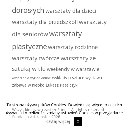
dorosłych
warsztaty dla dzieci
warsztaty
warsztaty dla przedszkoli
warsztaty
dla seniorów
plastyczne
warsztaty rodzinne
warsztaty ze
warsztaty twórcze
sztuką w tle
weekendy w warszawie
wykłady o sztuce
wystawa
wydarzenia
wykład online
zabawa w niebko
Łukasz Patelczyk
Ta strona używa plików Cookies. Dowiedz się więcej o celu ich
Wszystkie prawa zastrzeżone | All rights reserved
używania i możliwości zmiany ustawień Cookies w przeglądarce.
Fundacja Arttransfer
2026
czytaj więcej
X