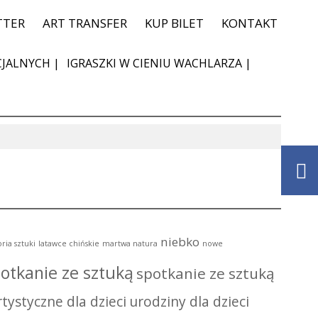
TTER
ART TRANSFER
KUP BILET
KONTAKT
JALNYCH |
IGRASZKI W CIENIU WACHLARZA |
niebko
oria sztuki
latawce chińskie
martwa natura
nowe
otkanie ze sztuką
spotkanie ze sztuką
tystyczne dla dzieci
urodziny dla dzieci