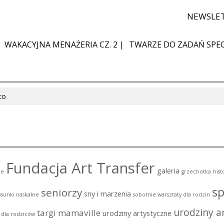
NEWSLE
WAKACYJNA MENAŻERIA CZ. 2 |
TWARZE DO ZADAŃ SPEC
to
Fundacja Art Transfer
galeria
ie
grzechotka
hist
sp
seniorzy
sny i marzenia
ysunki naskalne
sobotnie warsztaty dla rodzin
urodziny ar
targi mamaville
urodziny artystyczne
i dla rodziców