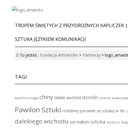
TROPEM ŚWIĘTYCH Z PRZYDROŻNYCH KAPLICZEK |
SZTUKA JĘZYKIEM KOMUNIKACJI
Tu jesteś :
Fundacja Arttransfer
>
Partnerzy
>
logo_amaris
TAGI
chiny
dorośli
daleki wschód
baletnica Degas
dziecko w warszaw
Pawilon Sztuki
rodzinny poranek ze sztuką w tle
r
dalekiego wschodu
sztuka
surrealizm
sztuka to
targ