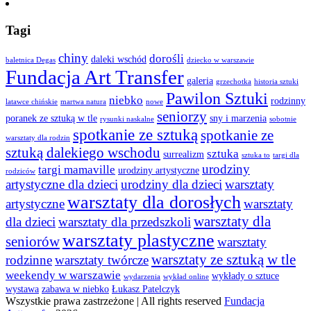
Tagi
chiny
dorośli
daleki wschód
baletnica Degas
dziecko w warszawie
Fundacja Art Transfer
galeria
grzechotka
historia sztuki
Pawilon Sztuki
niebko
rodzinny
latawce chińskie
martwa natura
nowe
seniorzy
poranek ze sztuką w tle
sny i marzenia
rysunki naskalne
sobotnie
spotkanie ze sztuką
spotkanie ze
warsztaty dla rodzin
sztuką dalekiego wschodu
sztuka
surrealizm
sztuka to
targi dla
urodziny
targi mamaville
urodziny artystyczne
rodziców
artystyczne dla dzieci
urodziny dla dzieci
warsztaty
warsztaty dla dorosłych
artystyczne
warsztaty
warsztaty dla
dla dzieci
warsztaty dla przedszkoli
warsztaty plastyczne
seniorów
warsztaty
warsztaty ze sztuką w tle
rodzinne
warsztaty twórcze
weekendy w warszawie
wykłady o sztuce
wydarzenia
wykład online
wystawa
zabawa w niebko
Łukasz Patelczyk
Wszystkie prawa zastrzeżone | All rights reserved
Fundacja