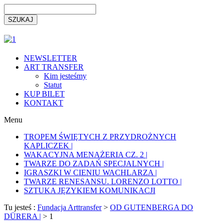
NEWSLETTER
ART TRANSFER
Kim jesteśmy
Statut
KUP BILET
KONTAKT
Menu
TROPEM ŚWIĘTYCH Z PRZYDROŻNYCH
KAPLICZEK |
WAKACYJNA MENAŻERIA CZ. 2 |
TWARZE DO ZADAŃ SPECJALNYCH |
IGRASZKI W CIENIU WACHLARZA |
TWARZE RENESANSU. LORENZO LOTTO |
SZTUKA JĘZYKIEM KOMUNIKACJI
Tu jesteś :
Fundacja Arttransfer
>
OD GUTENBERGA DO
DÜRERA |
>
1