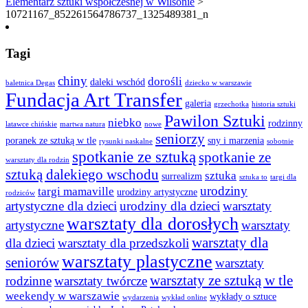
Elementarz sztuki współczesnej w Wilsonie
>
10721167_852261564786737_1325489381_n
Tagi
chiny
dorośli
daleki wschód
baletnica Degas
dziecko w warszawie
Fundacja Art Transfer
galeria
grzechotka
historia sztuki
Pawilon Sztuki
niebko
rodzinny
latawce chińskie
martwa natura
nowe
seniorzy
poranek ze sztuką w tle
sny i marzenia
rysunki naskalne
sobotnie
spotkanie ze sztuką
spotkanie ze
warsztaty dla rodzin
sztuką dalekiego wschodu
sztuka
surrealizm
sztuka to
targi dla
urodziny
targi mamaville
urodziny artystyczne
rodziców
artystyczne dla dzieci
urodziny dla dzieci
warsztaty
warsztaty dla dorosłych
artystyczne
warsztaty
warsztaty dla
dla dzieci
warsztaty dla przedszkoli
warsztaty plastyczne
seniorów
warsztaty
warsztaty ze sztuką w tle
rodzinne
warsztaty twórcze
weekendy w warszawie
wykłady o sztuce
wydarzenia
wykład online