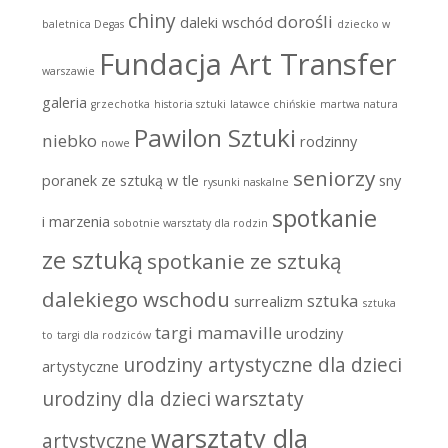
chiny
dorośli
daleki wschód
baletnica Degas
dziecko w
Fundacja Art Transfer
warszawie
galeria
grzechotka
historia sztuki
latawce chińskie
martwa natura
Pawilon Sztuki
niebko
rodzinny
nowe
seniorzy
poranek ze sztuką w tle
sny
rysunki naskalne
spotkanie
i marzenia
sobotnie warsztaty dla rodzin
ze sztuką
spotkanie ze sztuką
dalekiego wschodu
sztuka
surrealizm
sztuka
targi mamaville
urodziny
to
targi dla rodziców
urodziny artystyczne dla dzieci
artystyczne
urodziny dla dzieci
warsztaty
warsztaty dla
artystyczne