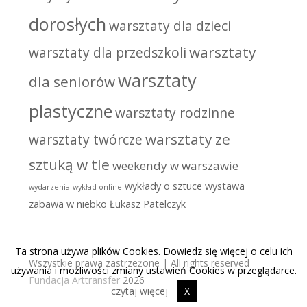
dorosłych
warsztaty dla dzieci
warsztaty
warsztaty dla przedszkoli
warsztaty
dla seniorów
plastyczne
warsztaty rodzinne
warsztaty ze
warsztaty twórcze
sztuką w tle
weekendy w warszawie
wykłady o sztuce
wystawa
wydarzenia
wykład online
zabawa w niebko
Łukasz Patelczyk
Ta strona używa plików Cookies. Dowiedz się więcej o celu ich
Wszystkie prawa zastrzeżone | All rights reserved
używania i możliwości zmiany ustawień Cookies w przeglądarce.
Fundacja Arttransfer
2026
czytaj więcej
X