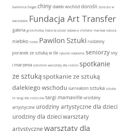
chiny
dorośli
daleki wschód
baletnica Degas
dziecko w
Fundacja Art Transfer
warszawie
galeria
grzechotka
historia sztuki
latawce chińskie
martwa natura
Pawilon Sztuki
niebko
rodzinny
nowe
seniorzy
poranek ze sztuką w tle
sny
rysunki naskalne
spotkanie
i marzenia
sobotnie warsztaty dla rodzin
ze sztuką
spotkanie ze sztuką
dalekiego wschodu
sztuka
surrealizm
sztuka
targi mamaville
urodziny
to
targi dla rodziców
urodziny artystyczne dla dzieci
artystyczne
urodziny dla dzieci
warsztaty
warsztaty dla
artystyczne