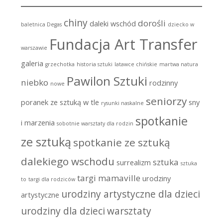
chiny
dorośli
daleki wschód
baletnica Degas
dziecko w
Fundacja Art Transfer
warszawie
galeria
grzechotka
historia sztuki
latawce chińskie
martwa natura
Pawilon Sztuki
niebko
rodzinny
nowe
seniorzy
poranek ze sztuką w tle
sny
rysunki naskalne
spotkanie
i marzenia
sobotnie warsztaty dla rodzin
ze sztuką
spotkanie ze sztuką
dalekiego wschodu
sztuka
surrealizm
sztuka
targi mamaville
urodziny
to
targi dla rodziców
urodziny artystyczne dla dzieci
artystyczne
urodziny dla dzieci
warsztaty