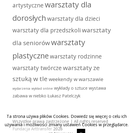
warsztaty dla
artystyczne
dorosłych
warsztaty dla dzieci
warsztaty
warsztaty dla przedszkoli
warsztaty
dla seniorów
plastyczne
warsztaty rodzinne
warsztaty ze
warsztaty twórcze
sztuką w tle
weekendy w warszawie
wykłady o sztuce
wystawa
wydarzenia
wykład online
zabawa w niebko
Łukasz Patelczyk
Ta strona używa plików Cookies. Dowiedz się więcej o celu ich
Wszystkie prawa zastrzeżone | All rights reserved
używania i możliwości zmiany ustawień Cookies w przeglądarce.
Fundacja Arttransfer
2026