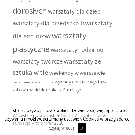
dorosłych
warsztaty dla dzieci
warsztaty
warsztaty dla przedszkoli
warsztaty
dla seniorów
plastyczne
warsztaty rodzinne
warsztaty ze
warsztaty twórcze
sztuką w tle
weekendy w warszawie
wykłady o sztuce
wystawa
wydarzenia
wykład online
zabawa w niebko
Łukasz Patelczyk
Ta strona używa plików Cookies. Dowiedz się więcej o celu ich
Wszystkie prawa zastrzeżone | All rights reserved
używania i możliwości zmiany ustawień Cookies w przeglądarce.
Fundacja Arttransfer
2026
czytaj więcej
X