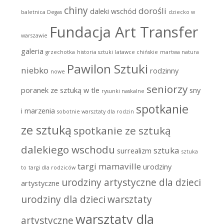
chiny
dorośli
daleki wschód
baletnica Degas
dziecko w
Fundacja Art Transfer
warszawie
galeria
grzechotka
historia sztuki
latawce chińskie
martwa natura
Pawilon Sztuki
niebko
rodzinny
nowe
seniorzy
poranek ze sztuką w tle
sny
rysunki naskalne
spotkanie
i marzenia
sobotnie warsztaty dla rodzin
ze sztuką
spotkanie ze sztuką
dalekiego wschodu
sztuka
surrealizm
sztuka
targi mamaville
urodziny
to
targi dla rodziców
urodziny artystyczne dla dzieci
artystyczne
urodziny dla dzieci
warsztaty
warsztaty dla
artystyczne