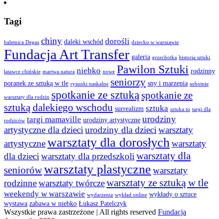
Tagi
chiny
dorośli
daleki wschód
baletnica Degas
dziecko w warszawie
Fundacja Art Transfer
galeria
grzechotka
historia sztuki
Pawilon Sztuki
niebko
rodzinny
latawce chińskie
martwa natura
nowe
seniorzy
poranek ze sztuką w tle
sny i marzenia
rysunki naskalne
sobotnie
spotkanie ze sztuką
spotkanie ze
warsztaty dla rodzin
sztuką dalekiego wschodu
sztuka
surrealizm
sztuka to
targi dla
urodziny
targi mamaville
urodziny artystyczne
rodziców
artystyczne dla dzieci
urodziny dla dzieci
warsztaty
warsztaty dla dorosłych
artystyczne
warsztaty
warsztaty dla
dla dzieci
warsztaty dla przedszkoli
warsztaty plastyczne
seniorów
warsztaty
warsztaty ze sztuką w tle
rodzinne
warsztaty twórcze
weekendy w warszawie
wykłady o sztuce
wydarzenia
wykład online
wystawa
zabawa w niebko
Łukasz Patelczyk
Wszystkie prawa zastrzeżone | All rights reserved
Fundacja