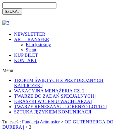
NEWSLETTER
ART TRANSFER
Kim jesteśmy
Statut
KUP BILET
KONTAKT
Menu
TROPEM ŚWIĘTYCH Z PRZYDROŻNYCH
KAPLICZEK |
WAKACYJNA MENAŻERIA CZ. 2 |
TWARZE DO ZADAŃ SPECJALNYCH |
IGRASZKI W CIENIU WACHLARZA |
TWARZE RENESANSU. LORENZO LOTTO |
SZTUKA JĘZYKIEM KOMUNIKACJI
Tu jesteś :
Fundacja Arttransfer
>
OD GUTENBERGA DO
DÜRERA |
>
3