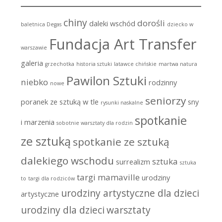
chiny
dorośli
daleki wschód
baletnica Degas
dziecko w
Fundacja Art Transfer
warszawie
galeria
grzechotka
historia sztuki
latawce chińskie
martwa natura
Pawilon Sztuki
niebko
rodzinny
nowe
seniorzy
poranek ze sztuką w tle
sny
rysunki naskalne
spotkanie
i marzenia
sobotnie warsztaty dla rodzin
ze sztuką
spotkanie ze sztuką
dalekiego wschodu
sztuka
surrealizm
sztuka
targi mamaville
urodziny
to
targi dla rodziców
urodziny artystyczne dla dzieci
artystyczne
urodziny dla dzieci
warsztaty