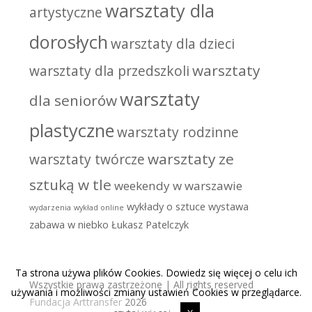
warsztaty dla
artystyczne
dorosłych
warsztaty dla dzieci
warsztaty
warsztaty dla przedszkoli
warsztaty
dla seniorów
plastyczne
warsztaty rodzinne
warsztaty ze
warsztaty twórcze
sztuką w tle
weekendy w warszawie
wykłady o sztuce
wystawa
wydarzenia
wykład online
zabawa w niebko
Łukasz Patelczyk
Ta strona używa plików Cookies. Dowiedz się więcej o celu ich
Wszystkie prawa zastrzeżone | All rights reserved
używania i możliwości zmiany ustawień Cookies w przeglądarce.
Fundacja Arttransfer
2026