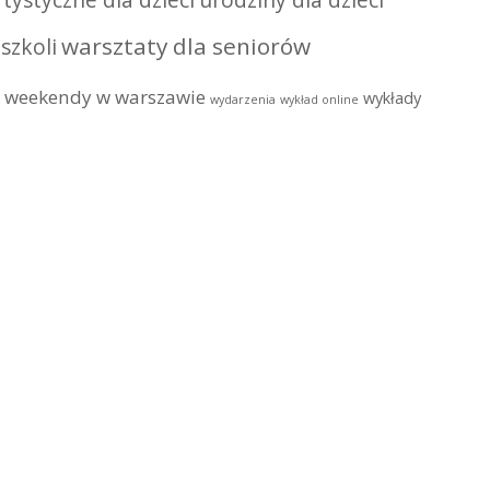
tystyczne dla dzieci
urodziny dla dzieci
warsztaty dla seniorów
szkoli
weekendy w warszawie
wykłady
wydarzenia
wykład online