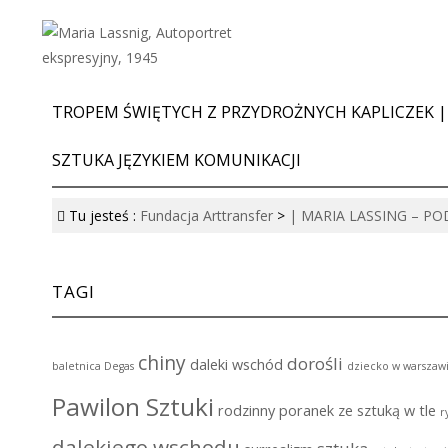
TROPEM ŚWIĘTYCH Z PRZYDROŻNYCH KAPLICZEK |
SZTUKA JĘZYKIEM KOMUNIKACJI
Tu jesteś :
Fundacja Arttransfer
>
| MARIA LASSING – P
TAGI
chiny
dorośli
daleki wschód
baletnica Degas
dziecko w warszaw
Pawilon Sztuki
rodzinny poranek ze sztuką w tle
r
dalekiego wschodu