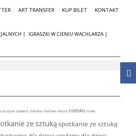
TTER
ART TRANSFER
KUP BILET
KONTAKT
JALNYCH |
IGRASZKI W CIENIU WACHLARZA |
niebko
oria sztuki
latawce chińskie
martwa natura
nowe
otkanie ze sztuką
spotkanie ze sztuką