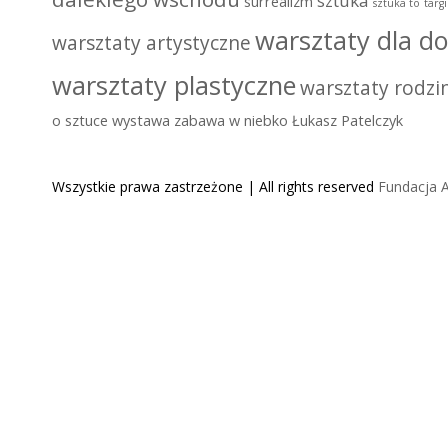
sztuka
surrealizm
sztuka to
targ
warsztaty dla do
warsztaty artystyczne
warsztaty plastyczne
warsztaty rodzi
o sztuce
wystawa
zabawa w niebko
Łukasz Patelczyk
Wszystkie prawa zastrzeżone | All rights reserved
Fundacja A