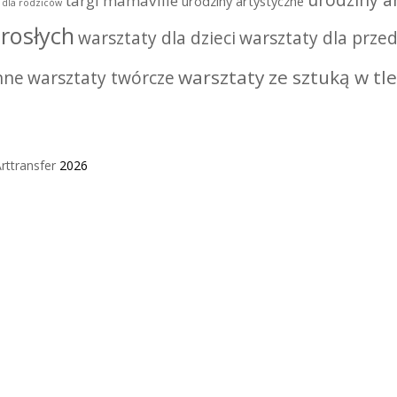
urodziny ar
targi mamaville
urodziny artystyczne
i dla rodziców
rosłych
warsztaty dla dzieci
warsztaty dla przed
warsztaty ze sztuką w tle
nne
warsztaty twórcze
rttransfer
2026