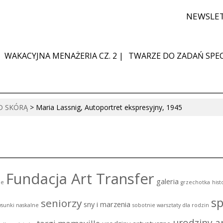
NEWSLE
WAKACYJNA MENAŻERIA CZ. 2 |
TWARZE DO ZADAŃ SPEC
OD SKÓRĄ
>
Maria Lassnig, Autoportret ekspresyjny, 1945
Fundacja Art Transfer
galeria
ie
grzechotka
hist
sp
seniorzy
sny i marzenia
ysunki naskalne
sobotnie warsztaty dla rodzin