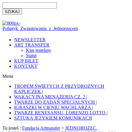
NEWSLETTER
ART TRANSFER
Kim jesteśmy
Statut
KUP BILET
KONTAKT
Menu
TROPEM ŚWIĘTYCH Z PRZYDROŻNYCH
KAPLICZEK |
WAKACYJNA MENAŻERIA CZ. 2 |
TWARZE DO ZADAŃ SPECJALNYCH |
IGRASZKI W CIENIU WACHLARZA |
TWARZE RENESANSU. LORENZO LOTTO |
SZTUKA JĘZYKIEM KOMUNIKACJI
Tu jesteś :
Fundacja Arttransfer
>
JEDNOROŻEC,