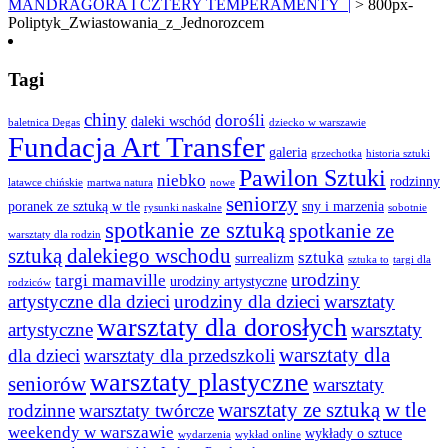
MANDRAGORA I CZTERY TEMPERAMENTY |
>
800px-
Poliptyk_Zwiastowania_z_Jednorozcem
Tagi
chiny
dorośli
daleki wschód
baletnica Degas
dziecko w warszawie
Fundacja Art Transfer
galeria
grzechotka
historia sztuki
Pawilon Sztuki
niebko
rodzinny
latawce chińskie
martwa natura
nowe
seniorzy
poranek ze sztuką w tle
sny i marzenia
rysunki naskalne
sobotnie
spotkanie ze sztuką
spotkanie ze
warsztaty dla rodzin
sztuką dalekiego wschodu
sztuka
surrealizm
sztuka to
targi dla
urodziny
targi mamaville
urodziny artystyczne
rodziców
artystyczne dla dzieci
urodziny dla dzieci
warsztaty
warsztaty dla dorosłych
artystyczne
warsztaty
warsztaty dla
dla dzieci
warsztaty dla przedszkoli
warsztaty plastyczne
seniorów
warsztaty
warsztaty ze sztuką w tle
rodzinne
warsztaty twórcze
weekendy w warszawie
wykłady o sztuce
wydarzenia
wykład online