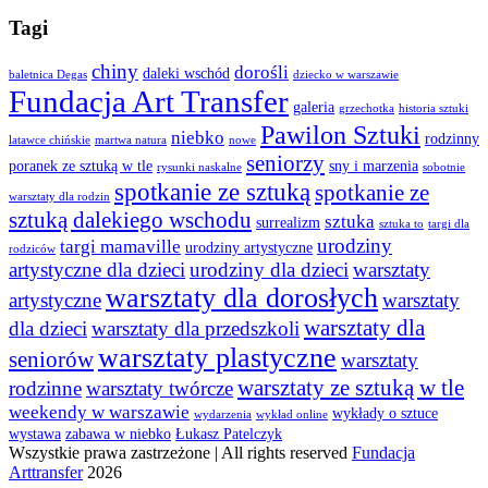
Tagi
chiny
dorośli
daleki wschód
baletnica Degas
dziecko w warszawie
Fundacja Art Transfer
galeria
grzechotka
historia sztuki
Pawilon Sztuki
niebko
rodzinny
latawce chińskie
martwa natura
nowe
seniorzy
poranek ze sztuką w tle
sny i marzenia
rysunki naskalne
sobotnie
spotkanie ze sztuką
spotkanie ze
warsztaty dla rodzin
sztuką dalekiego wschodu
sztuka
surrealizm
sztuka to
targi dla
urodziny
targi mamaville
urodziny artystyczne
rodziców
artystyczne dla dzieci
urodziny dla dzieci
warsztaty
warsztaty dla dorosłych
artystyczne
warsztaty
warsztaty dla
dla dzieci
warsztaty dla przedszkoli
warsztaty plastyczne
seniorów
warsztaty
warsztaty ze sztuką w tle
rodzinne
warsztaty twórcze
weekendy w warszawie
wykłady o sztuce
wydarzenia
wykład online
wystawa
zabawa w niebko
Łukasz Patelczyk
Wszystkie prawa zastrzeżone | All rights reserved
Fundacja
Arttransfer
2026