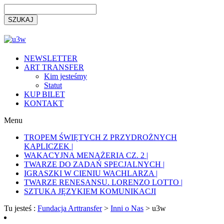
NEWSLETTER
ART TRANSFER
Kim jesteśmy
Statut
KUP BILET
KONTAKT
Menu
TROPEM ŚWIĘTYCH Z PRZYDROŻNYCH
KAPLICZEK |
WAKACYJNA MENAŻERIA CZ. 2 |
TWARZE DO ZADAŃ SPECJALNYCH |
IGRASZKI W CIENIU WACHLARZA |
TWARZE RENESANSU. LORENZO LOTTO |
SZTUKA JĘZYKIEM KOMUNIKACJI
Tu jesteś :
Fundacja Arttransfer
>
Inni o Nas
>
u3w