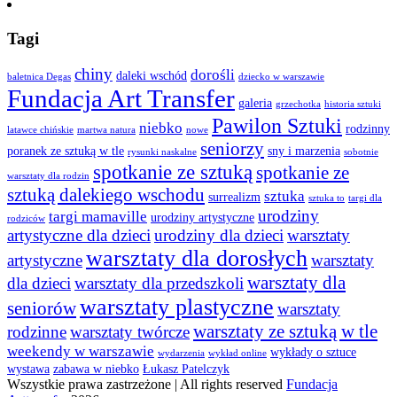
Tagi
chiny
dorośli
daleki wschód
baletnica Degas
dziecko w warszawie
Fundacja Art Transfer
galeria
grzechotka
historia sztuki
Pawilon Sztuki
niebko
rodzinny
latawce chińskie
martwa natura
nowe
seniorzy
poranek ze sztuką w tle
sny i marzenia
rysunki naskalne
sobotnie
spotkanie ze sztuką
spotkanie ze
warsztaty dla rodzin
sztuką dalekiego wschodu
sztuka
surrealizm
sztuka to
targi dla
urodziny
targi mamaville
urodziny artystyczne
rodziców
artystyczne dla dzieci
urodziny dla dzieci
warsztaty
warsztaty dla dorosłych
artystyczne
warsztaty
warsztaty dla
dla dzieci
warsztaty dla przedszkoli
warsztaty plastyczne
seniorów
warsztaty
warsztaty ze sztuką w tle
rodzinne
warsztaty twórcze
weekendy w warszawie
wykłady o sztuce
wydarzenia
wykład online
wystawa
zabawa w niebko
Łukasz Patelczyk
Wszystkie prawa zastrzeżone | All rights reserved
Fundacja