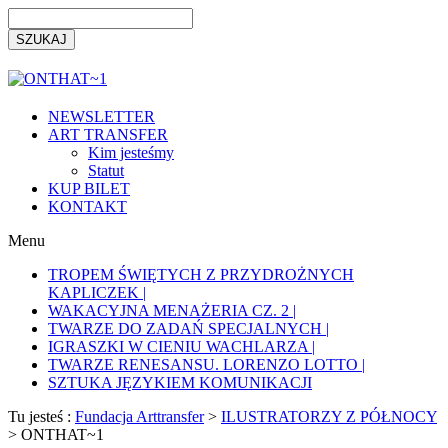
NEWSLETTER
ART TRANSFER
Kim jesteśmy
Statut
KUP BILET
KONTAKT
Menu
TROPEM ŚWIĘTYCH Z PRZYDROŻNYCH
KAPLICZEK |
WAKACYJNA MENAŻERIA CZ. 2 |
TWARZE DO ZADAŃ SPECJALNYCH |
IGRASZKI W CIENIU WACHLARZA |
TWARZE RENESANSU. LORENZO LOTTO |
SZTUKA JĘZYKIEM KOMUNIKACJI
Tu jesteś :
Fundacja Arttransfer
>
ILUSTRATORZY Z PÓŁNOCY
>
ONTHAT~1