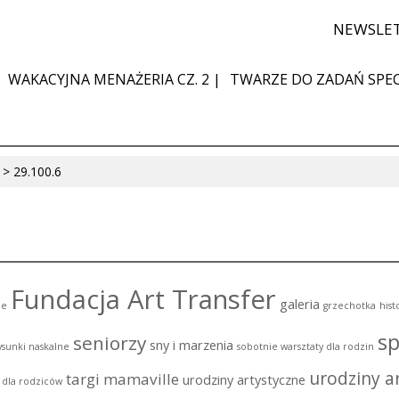
NEWSLE
WAKACYJNA MENAŻERIA CZ. 2 |
TWARZE DO ZADAŃ SPEC
>
29.100.6
Fundacja Art Transfer
galeria
ie
grzechotka
hist
sp
seniorzy
sny i marzenia
ysunki naskalne
sobotnie warsztaty dla rodzin
urodziny ar
targi mamaville
urodziny artystyczne
i dla rodziców