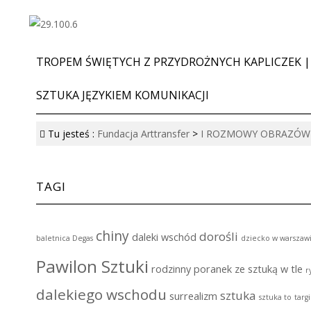
TROPEM ŚWIĘTYCH Z PRZYDROŻNYCH KAPLICZEK |
SZTUKA JĘZYKIEM KOMUNIKACJI
Tu jesteś :
Fundacja Arttransfer
>
I ROZMOWY OBRAZÓW
TAGI
chiny
dorośli
daleki wschód
baletnica Degas
dziecko w warszaw
Pawilon Sztuki
rodzinny poranek ze sztuką w tle
r
dalekiego wschodu
sztuka
surrealizm
sztuka to
targ