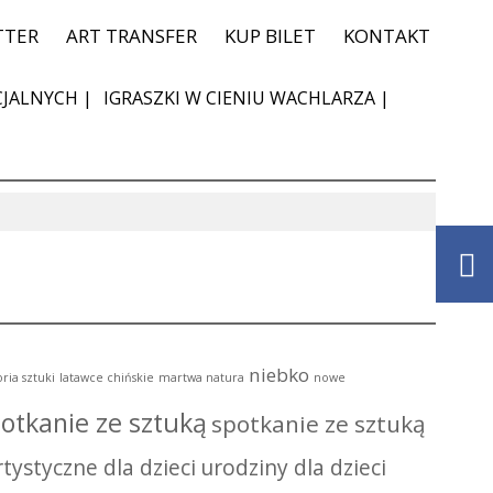
TTER
ART TRANSFER
KUP BILET
KONTAKT
JALNYCH |
IGRASZKI W CIENIU WACHLARZA |
niebko
oria sztuki
latawce chińskie
martwa natura
nowe
otkanie ze sztuką
spotkanie ze sztuką
tystyczne dla dzieci
urodziny dla dzieci