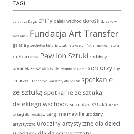
TAGI
chiny
dorośli
daleki wschód
baletnica Degas
dziecko w
Fundacja Art Transfer
warszawie
galeria
grzechotka
historia sztuki
latawce chińskie
martwa natura
Pawilon Sztuki
niebko
rodzinny
nowe
seniorzy
poranek ze sztuką w tle
sny
rysunki naskalne
spotkanie
i marzenia
sobotnie warsztaty dla rodzin
ze sztuką
spotkanie ze sztuką
dalekiego wschodu
sztuka
surrealizm
sztuka
targi mamaville
urodziny
to
targi dla rodziców
urodziny artystyczne dla dzieci
artystyczne
urodziny dla dzieci
warsztaty