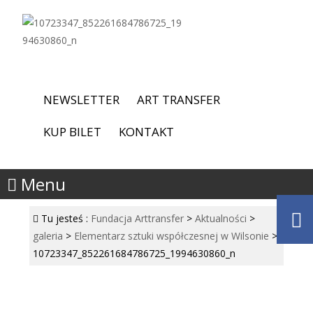
NEWSLETTER
ART TRANSFER
KUP BILET
KONTAKT
Menu
Tu jesteś :
Fundacja Arttransfer
>
Aktualności
>
galeria
>
Elementarz sztuki współczesnej w Wilsonie
>
10723347_852261684786725_1994630860_n